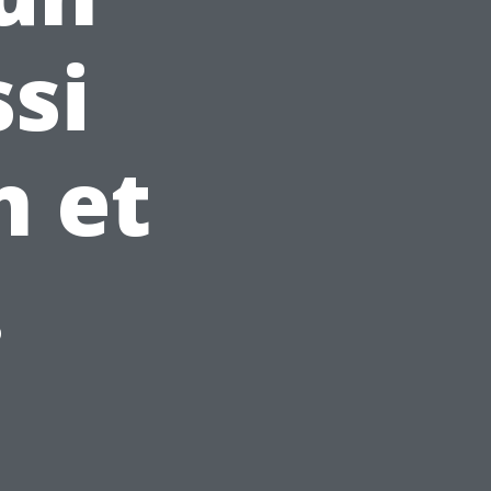
si
n et
.