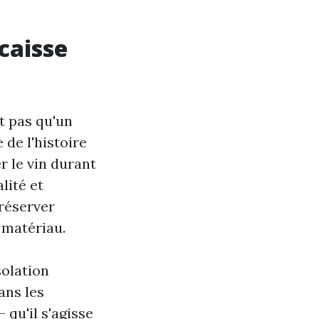
caisse
t pas qu'un
 de l'histoire
r le vin durant
lité et
préserver
 matériau.
solation
ans les
 qu'il s'agisse