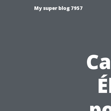
My super blog 7957
Ca
É
po