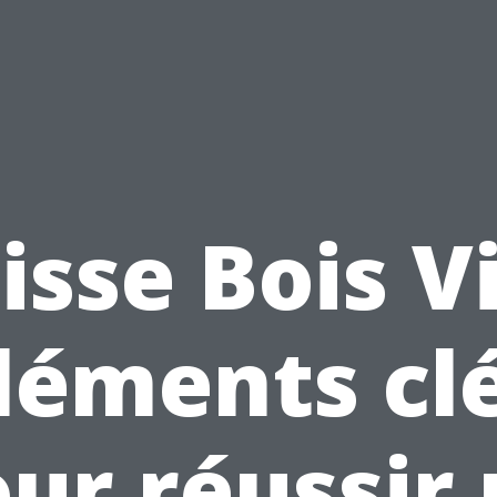
isse Bois Vi
léments cl
ur réussir