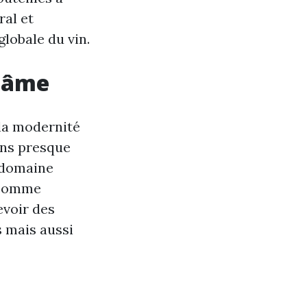
ral et
lobale du vin.
n âme
 la modernité
dans presque
e domaine
s comme
evoir des
s mais aussi