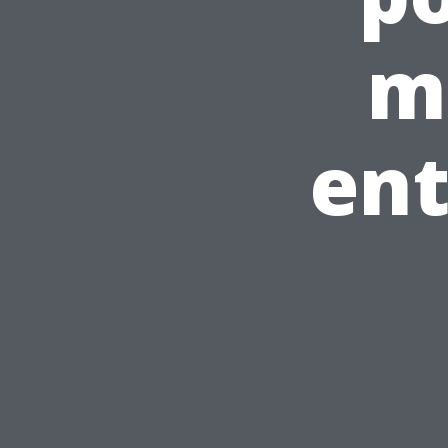
m
ent