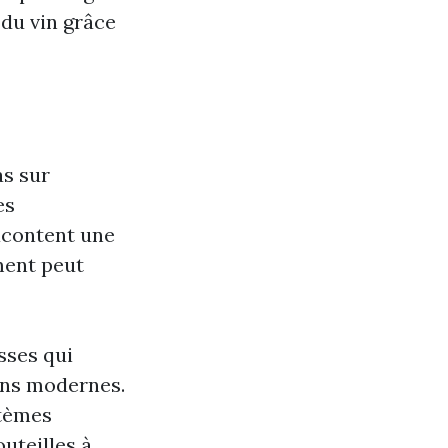
 du vin grâce
as sur
es
acontent une
ement peut
sses qui
ions modernes.
stèmes
uteilles à