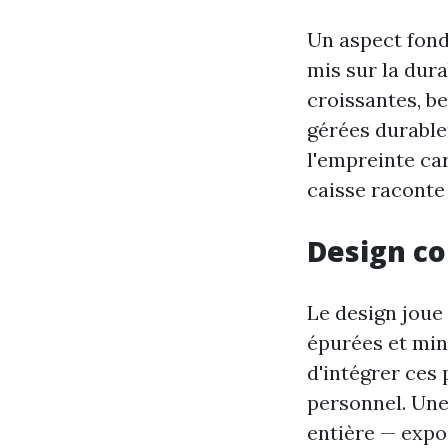
Un aspect fond
mis sur la dur
croissantes, b
gérées durabl
l'empreinte ca
caisse raconte
Design c
Le design joue 
épurées et min
d'intégrer ces
personnel. Une
entière — expo