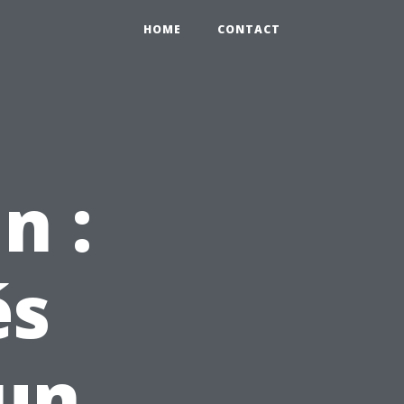
HOME
CONTACT
n :
és
 un