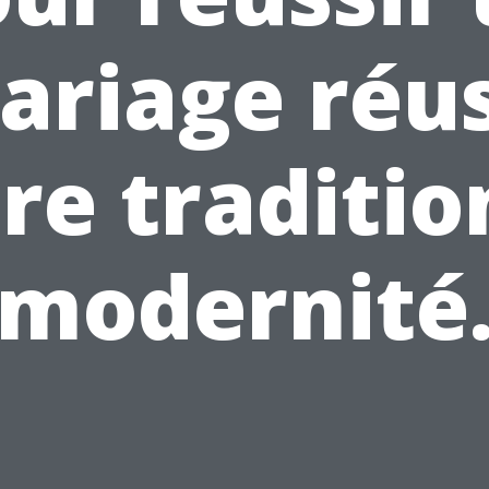
ariage réus
re traditio
modernité