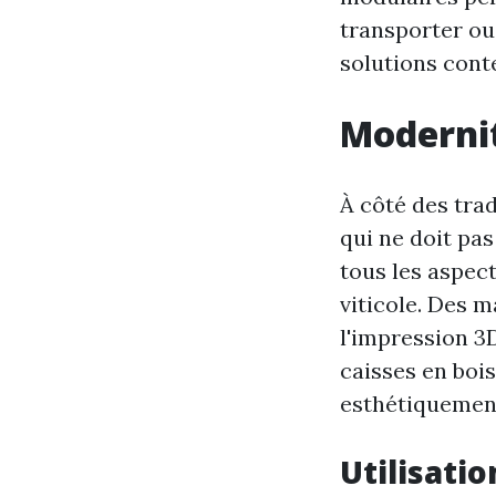
transporter ou 
solutions cont
Modernit
À côté des tra
qui ne doit pas
tous les aspec
viticole. Des 
l'impression 3D
caisses en boi
esthétiquement
Utilisati