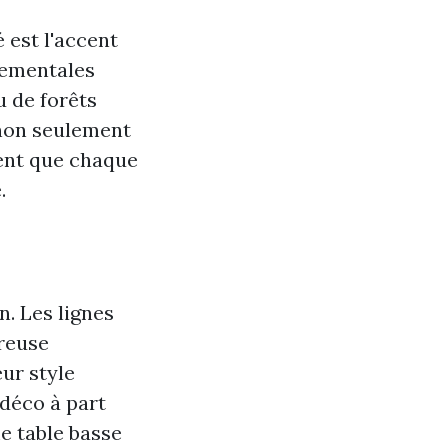
 est l'accent
nementales
u de forêts
non seulement
ment que chaque
.
n. Les lignes
reuse
ur style
déco à part
e table basse