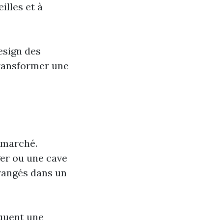
illes et à
design des
transformer une
e marché.
er ou une cave
 rangés dans un
oquent une