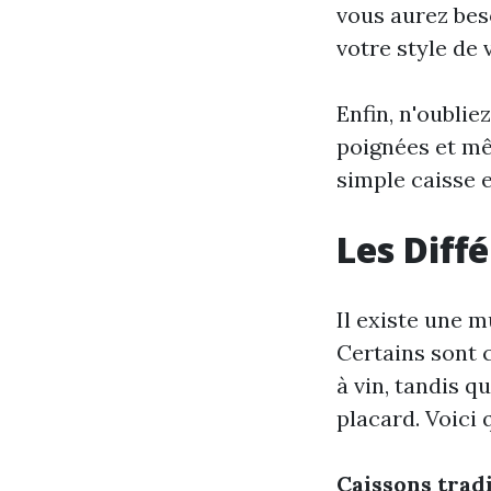
vous aurez bes
votre style de v
Enfin, n'oublie
poignées et mê
simple caisse e
Les Diff
Il existe une m
Certains sont 
à vin, tandis q
placard. Voici 
Caissons trad