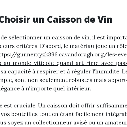
 Choisir un Caisson de Vin
t de sélectionner un caisson de vin, il est impor
ieurs critères. D'abord, le matériau joue un rôl
ttps://gunnerxyzk396.cavandoragh.org/les-ev
es-au-monde-viticole-quand-art-rime-avec-pas
 sa capacité à respirer et à réguler l'humidité. 
mple, sont non seulement robustes mais appor
légance à n'importe quel intérieur.
lle est cruciale. Un caisson doit offrir suffisam
 vos bouteilles tout en étant facilement intégra
us soyez un collectionneur avisé ou un amateur