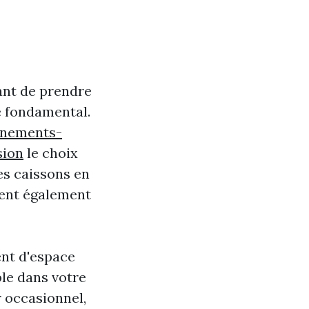
tant de prendre
e fondamental.
enements-
sion
le choix
Les caissons en
tent également
ment d'espace
ble dans votre
 occasionnel,