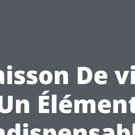
isson De v
Un Élémen
ndispensab