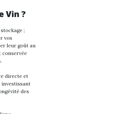
e Vin ?
 stockage ;
er vos
er leur goût au
t conservée
.
e directe et
n investissant
ongévité des