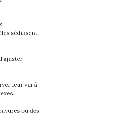
x
èles séduisent
d'ajuster
ver leur vin à
exes.
gravures ou des