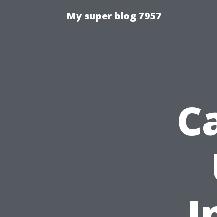
My super blog 7957
Ca
I