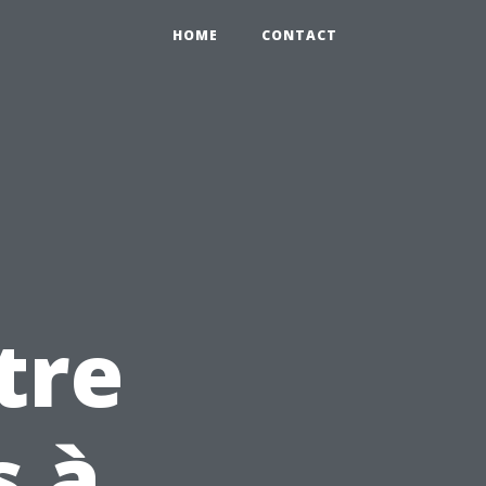
HOME
CONTACT
tre
s à