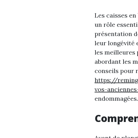
Les caisses en 
un rôle essent
présentation d
leur longévité 
les meilleures 
abordant les m
conseils pour 
https://remin
vos-anciennes
endommagées.
Comprend
Avant de plong