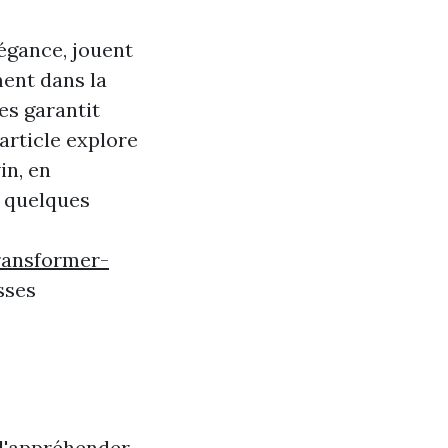
légance, jouent
ment dans la
es garantit
 article explore
in, en
t quelques
ransformer-
sses
 d'appréhender