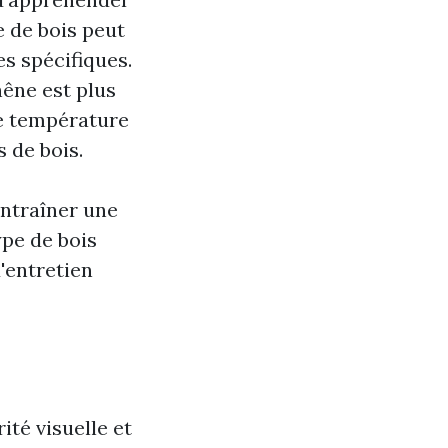
e de bois peut
es spécifiques.
hêne est plus
 de température
 de bois.
entraîner une
ype de bois
'entretien
ité visuelle et