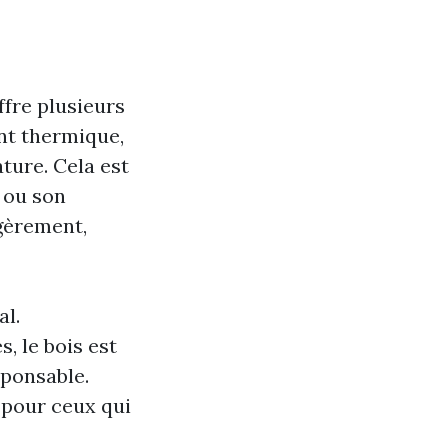
fre plusieurs
ant thermique,
ature. Cela est
 ou son
égèrement,
al.
, le bois est
sponsable.
 pour ceux qui