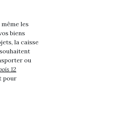
ou même les
 vos biens
ets, la caisse
 souhaitent
ransporter ou
bois 12
t pour