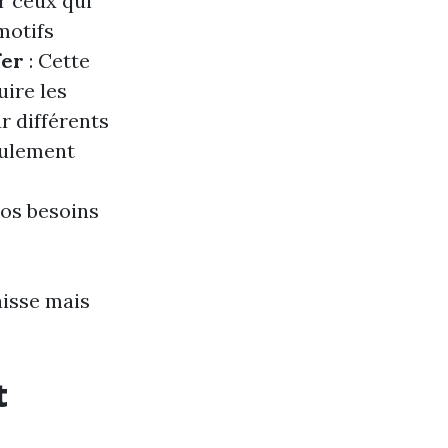
r ceux qui
motifs
fer
: Cette
uire les
r différents
eulement
s
os besoins
aisse mais
t