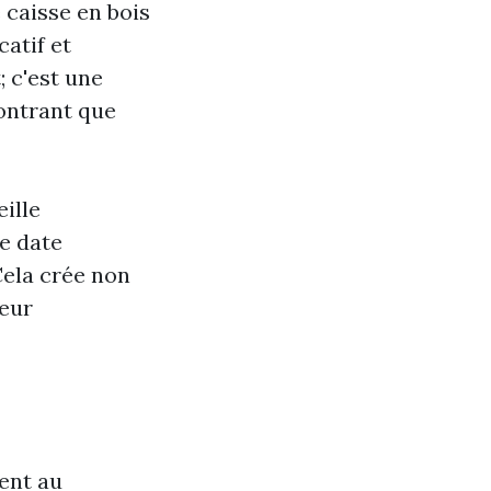
 caisse en bois
atif et
 c'est une
montrant que
eille
e date
Cela crée non
leur
ent au