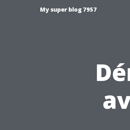
My super blog 7957
Dé
av