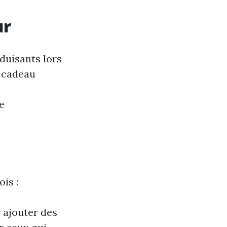
ur
éduisants lors
n cadeau
e
is :
r ajouter des